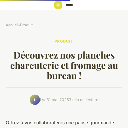
Accueil
›
Produit
PRODUIT
Découvrez nos planches
charcuterie et fromage au
bureau !
Lya
31 mai 2025
3 min de lecture
L
Offrez à vos collaborateurs une pause gourmande