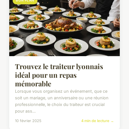
BON PLAN
Trouvez le traiteur lyonnais
idéal pour un repas
mémorable
Lorsque vous organisez un événement, que ce
soit un mariage, un anniversaire ou une réunion
professionnelle, le choix du traiteur est crucial
pour ass...
10 février 2025
4 min de lecture →