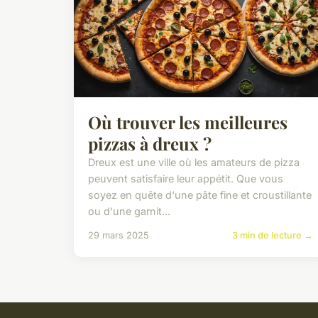
Où trouver les meilleures
pizzas à dreux ?
Dreux est une ville où les amateurs de pizza
peuvent satisfaire leur appétit. Que vous
soyez en quête d'une pâte fine et croustillante
ou d'une garnit...
29 mars 2025
3 min de lecture →