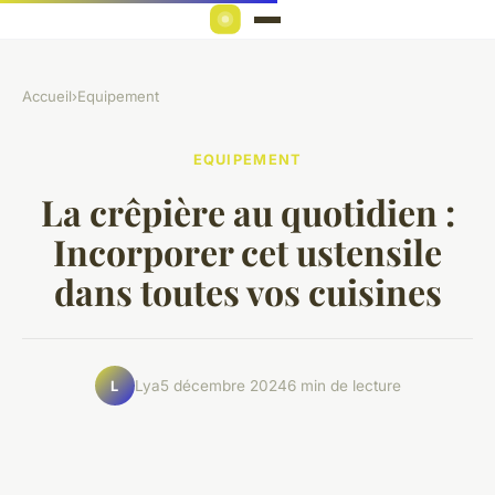
Accueil
›
Equipement
EQUIPEMENT
La crêpière au quotidien :
Incorporer cet ustensile
dans toutes vos cuisines
Lya
5 décembre 2024
6 min de lecture
L